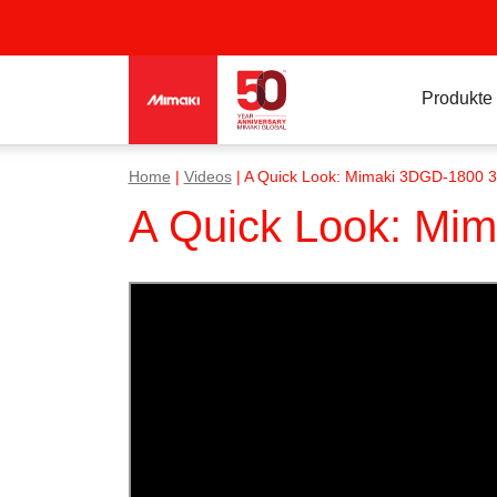
Produkte
Home
|
Videos
|
A Quick Look: Mimaki 3DGD-1800 3
A Quick Look: Mim