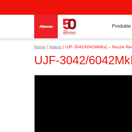
Produkte
Home
|
Videos
|
UJF-3042/6042MkⅡ(e) – Nozzle Rec
UJF-3042/6042MkⅡ(