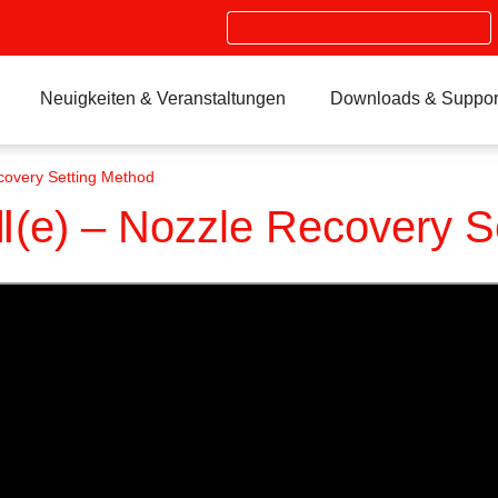
Search
Neuigkeiten & Veranstaltungen
Downloads & Suppor
overy Setting Method
e) – Nozzle Recovery S