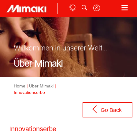
Willkommen in unserer Welt...
Über Mimaki
Home
|
Über Mimaki
|
Innovationserbe
Go Back
Innovationserbe