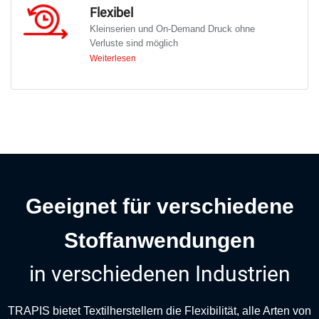
geringerem Aufwand in die
Flexibel
Textildruckproduktion einsteigen möchten.
Kleinserien und On-Demand Druck ohne
Verluste sind möglich
Weiterlesen
Das System ist sowohl für kleine als auch für
große Auflagen ausgelegt, sodass die
Hersteller sich schnell an Kundenbedürfnisse
anpassen und den Lagerbestand minimieren
können.
Geeignet für verschiedene
Stoffanwendungen
in verschiedenen Industrien
TRAPIS bietet Textilherstellern die Flexibilität, alle Arten von