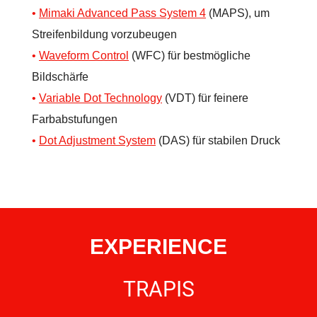
Mimaki Advanced Pass System 4
(MAPS), um
Streifenbildung vorzubeugen
Waveform
C
ontrol
(WFC) für bestmögliche
Bildschärfe
Variable Dot Technology
(VDT) für feinere
Farbabstufungen
Dot Adjustment System
(DAS) für stabilen Druck
EXPERIENCE
TRAPIS