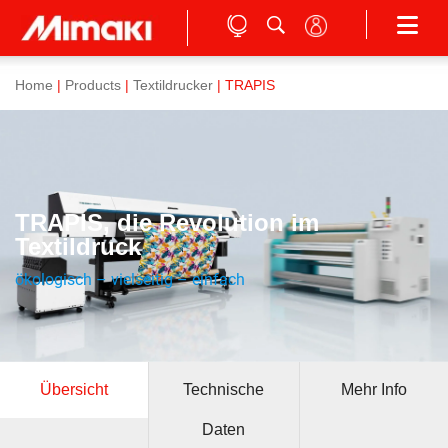
Home
|
Products
|
Textildrucker
| TRAPIS
TRAPIS, die Revolution im
Textildruck
ökologisch – vielseitig – einfach
Übersicht
Technische
Mehr Info
Daten