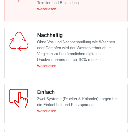
Textilien und Bekleidung.
Weiterlesen
TRAPIS kann Baumwolle, Seide, Polyester,
Nylon, Wolle u.v.m. behandeln. Dem Designer
wird somit viel Möglichkeit gegeben.
Nachhaltig
Ohne Vor- und Nachbehandlung wie Waschen
oder Dämpfen wird der Wasserverbrauch im
Vergleich zu herkömmlichen digitalen
Druckverfahrens um ca.
90%
reduziert.
Weiterlesen
TRAPIS reduziert die Abwassermenge um bis
zu 90 % und senkt den CO2-Fußabdruck im
Vergleich zu herkömmlichen Verfahren um bis
zu 92 %.
Einfach
Zwei Systeme (Drucker & Kalander) sorgen für
die Einfachheit und Platzsparung.
Weiterlesen
Dank des zweistufigen Verfahrens mit einem
Drucker und einem Kalander eignet sich
TRAPIS auch für Unternehmen, die mit