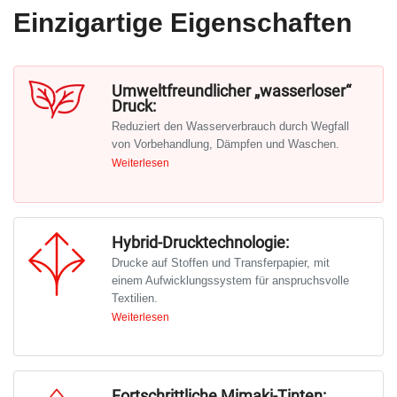
Einzigartige Eigenschaften
Umweltfreundlicher „wasserloser“
Druc
k:
Reduziert den Wasserverbrauch durch Wegfall
von Vorbehandlung, Dämpfen und Waschen.
Weiterlesen
Herkömmliche Textildruckverfahren erfordern
große Mengen Wasser für die Vorbehandlung,
das Dämpfen und Waschen. Die Tx330-Serie
macht diese Schritte überflüssig, reduziert die
Hybrid-Drucktechnologie:
Umweltbelastung und sorgt gleichzeitig für
Drucke auf Stoffen und Transferpapier, mit
hochwertige Druckergebnisse.
einem Aufwicklungssystem für anspruchsvolle
Textilien.
Weiterlesen
Der Drucker Tx330-1800 kann zwischen dem
Druck auf Textilien und Transferpapier
umgeschaltet werden. Ob Sie nun farbenfrohe
Kleidung oder detailreiche Soft Signage
Fortschrittliche Mimaki-Tinten: