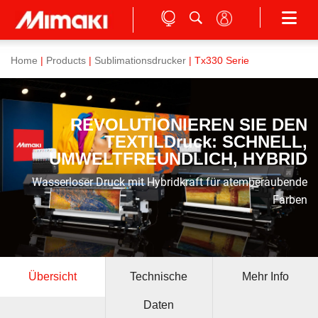
Home
|
Products
|
Sublimationsdrucker
| Tx330 Serie
REVOLUTIONIEREN SIE DEN
TEXTILDruck: SCHNELL,
UMWELTFREUNDLICH, HYBRID
Wasserloser Druck mit Hybridkraft für atemberaubende
Farben
Übersicht
Technische
Mehr Info
Daten