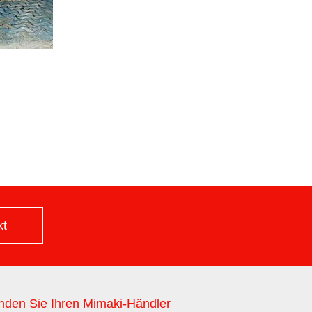
kt
nden Sie Ihren Mimaki-Händler