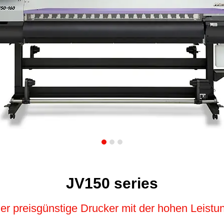
JV150 series
er preisgünstige Drucker mit der hohen Leistu