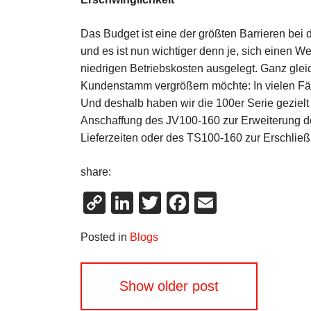
Das Budget ist eine der größten Barrieren bei
und es ist nun wichtiger denn je, sich einen W
niedrigen Betriebskosten ausgelegt. Ganz gleich
Kundenstamm vergrößern möchte: In vielen Fäl
Und deshalb haben wir die 100er Serie geziel
Anschaffung des JV100-160 zur Erweiterung de
Lieferzeiten oder des TS100-160 zur Erschließ
share:
Copy
LinkedIn
Twitter
Facebook
Email
Link
Posted in
Blogs
Beitragsnavigation
Show older post