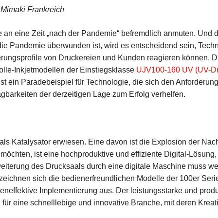
g Mimaki Frankreich
an eine Zeit „nach der Pandemie“ befremdlich anmuten. Und do
e Pandemie überwunden ist, wird es entscheidend sein, Technol
rungsprofile von Druckereien und Kunden reagieren können. D
lle-Inkjetmodellen der Einstiegsklasse
UJV100-160 UV (UV-Dr
st ein Paradebeispiel für Technologie, die sich den Anforderun
arkeiten der derzeitigen Lage zum Erfolg verhelfen.
ls Katalysator erwiesen. Eine davon ist die Explosion der Nac
öchten, ist eine hochproduktive und effiziente Digital-Lösung, 
Erweiterung des Drucksaals durch eine digitale Maschine muss we
eichnen sich die bedienerfreundlichen Modelle der 100er Serie 
eneffektive Implementierung aus. Der leistungsstarke und produ
für eine schnelllebige und innovative Branche, mit deren Kreativi