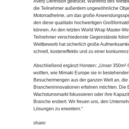
Avery Dennison gedruckt. Während des Wettb
die Teilnehmer außerdem ungewöhnliche Obje
Motorradhelme, um das große Anwendungsspe
den diese qualitativ hochwertigen Großformat
können. An den letzten World Wrap Master-W
Teilnehmer verschiedenste Gegenstände folie
Wettbewerb hat sicherlich große Aufmerksamke
schnell, kosteneffektiv und zu einer konkurren
Abschließend ergänzt Horsten: „Unser 350m²-S
wollten, wie Mimaki Europe sie in bestehenden
Besuchermengen aus der ganzen Welt an, die s
Brancheninnovationen erfahren möchten. Die Be
Wachstumsmarkt fokussieren oder ihre Kapazit
Branche erobert. Wir freuen uns, den Unterne
Lösungen zu erweitern.“
share: