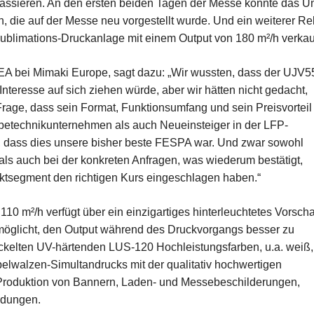
assieren. An den ersten beiden Tagen der Messe konnte das Un
 die auf der Messe neu vorgestellt wurde. Und ein weiterer R
limations-Druckanlage mit einem Output von 180 m²/h verkauf
A bei Mimaki Europe, sagt dazu: „Wir wussten, dass der UJV5
nteresse auf sich ziehen würde, aber wir hätten nicht gedacht,
Frage, dass sein Format, Funktionsumfang und sein Preisvorteil
betechnikunternehmen als auch Neueinsteiger in der LFP-
n, dass dies unsere bisher beste FESPA war. Und zwar sowohl
als auch bei der konkreten Anfragen, was wiederum bestätigt,
rktsegment den richtigen Kurs eingeschlagen haben.“
10 m²/h verfügt über ein einzigartiges hinterleuchtetes Vorsch
möglicht, den Output während des Druckvorgangs besser zu
wickelten UV-härtenden LUS-120 Hochleistungsfarben, u.a. weiß,
oppelwalzen-Simultandrucks mit der qualitativ hochwertigen
Produktion von Bannern, Laden- und Messebeschilderungen,
ndungen.