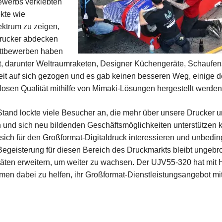
ewerbs verklebten
kte wie
ktrum zu zeigen,
drucker abdecken
ettbewerben haben
rt, darunter Weltraumraketen, Designer Küchengeräte, Schauf
it auf sich gezogen und es gab keinen besseren Weg, einige d
zlosen Qualität mithilfe von Mimaki-Lösungen hergestellt werden
tand lockte viele Besucher an, die mehr über unsere Drucker 
 und sich neu bildenden Geschäftsmöglichkeiten unterstützen 
ich für den Großformat-Digitaldruck interessieren und unbedin
geisterung für diesen Bereich des Druckmarkts bleibt ungebro
äten erweitern, um weiter zu wachsen. Der UJV55-320 hat mit 
hmen dabei zu helfen, ihr Großformat-Dienstleistungsangebot 