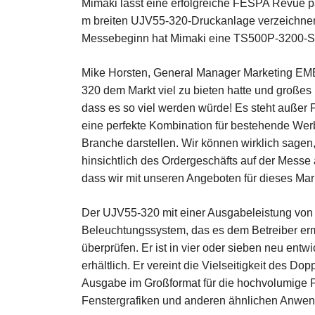
Mimaki lässt eine erfolgreiche FESPA Revue p
m breiten UJV55-320-Druckanlage verzeichnen,
Messebeginn hat Mimaki eine TS500P-3200-Sub
Mike Horsten, General Manager Marketing EME
320 dem Markt viel zu bieten hatte und großes I
dass es so viel werden würde! Es steht außer 
eine perfekte Kombination für bestehende Wer
Branche darstellen. Wir können wirklich sage
hinsichtlich des Ordergeschäfts auf der Messe 
dass wir mit unseren Angeboten für dieses Ma
Der UJV55-320 mit einer Ausgabeleistung von 1
Beleuchtungssystem, das es dem Betreiber er
überprüfen. Er ist in vier oder sieben neu ent
erhältlich. Er vereint die Vielseitigkeit des D
Ausgabe im Großformat für die hochvolumige 
Fenstergrafiken und anderen ähnlichen Anwe