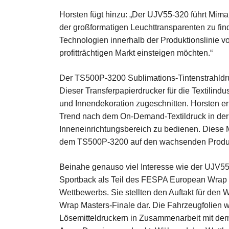
Horsten fügt hinzu: „Der UJV55-320 führt Mimak
der großformatigen Leuchttransparenten zu fin
Technologien innerhalb der Produktionslinie v
profitträchtigen Markt einsteigen möchten.“
Der TS500P-3200 Sublimations-Tintenstrahldru
Dieser Transferpapierdrucker für die Textilin
und Innendekoration zugeschnitten. Horsten e
Trend nach dem On-Demand-Textildruck in der
Inneneinrichtungsbereich zu bedienen. Diese Mä
dem TS500P-3200 auf den wachsenden Produkti
Beinahe genauso viel Interesse wie der UJV5
Sportback
als Teil des FESPA European Wrap 
Wettbewerbs. Sie stellten den Auftakt für den W
Wrap Masters-Finale dar. Die Fahrzeugfolien 
Lösemitteldruckern in Zusammenarbeit mit de