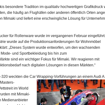
is besondere Tradition im qualitativ hochwertigen Grafikdruck 
den, die häufig an Flughäfen oder anderen öffentlich Orten ang
on Mimaki und liefert eine erschwingliche Lösung für Unterneh
cker für Rollenware wurde im vergangenen Februar eingeführt
dustrie wurde auf die Produktionsanforderungen für Wohnmöbel
rklärt: „Dieses System wurde entworfen, um den wachsenden
 Mode- und Sportbekleidung bis hin zum
rkte sind ein wichtiger Fokus für Mimaki. Wir reagieren mit
onsbedarf nach digitalen Lösungen in diesen Märkten.“
5-320 weckten die Car Wrapping-Vorführungen an einem Audi A
Masters-
ettstreit im World
wurden mit Mimaki-
m Medienanbieter