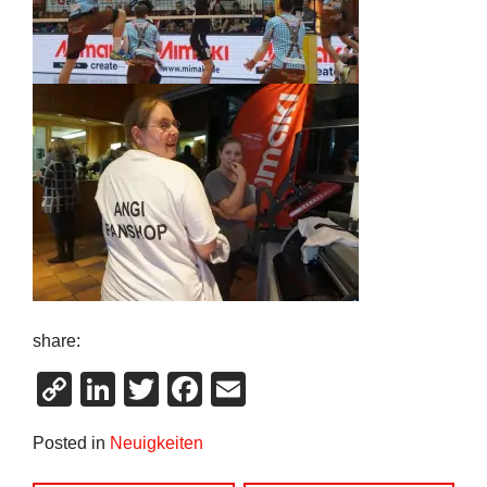
share:
Copy
LinkedIn
Twitter
Facebook
Email
Link
Posted in
Neuigkeiten