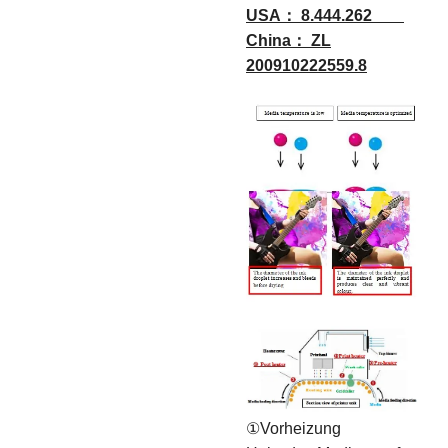
USA： 8.444.262
China： ZL
200910222559.8
①Vorheizung