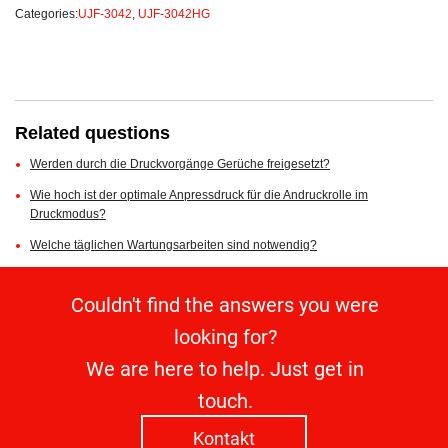
Categories:
UJF-3042
,
UJF-3042HG
Related questions
Werden durch die Druckvorgänge Gerüche freigesetzt?
Wie hoch ist der optimale Anpressdruck für die Andruckrolle im
Druckmodus?
Welche täglichen Wartungsarbeiten sind notwendig?
Couldn't find the answers you were
looking for?
We are here to help. Just get in
touch.
Kontakt