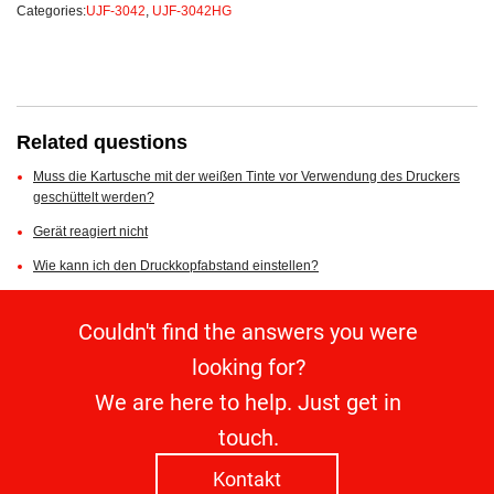
Categories:
UJF-3042
,
UJF-3042HG
Related questions
Muss die Kartusche mit der weißen Tinte vor Verwendung des Druckers
geschüttelt werden?
Gerät reagiert nicht
Wie kann ich den Druckkopfabstand einstellen?
Couldn't find the answers you were
looking for?
We are here to help. Just get in
touch.
Kontakt