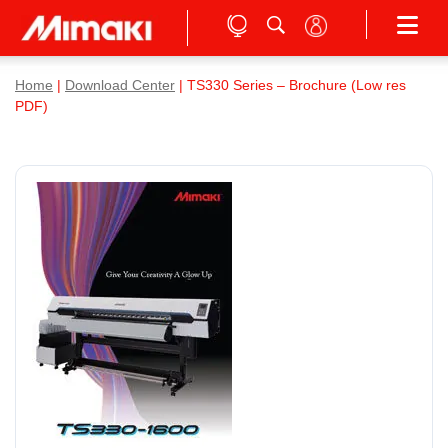
Home
|
Download Center
| TS330 Series – Brochure (Low res
PDF)