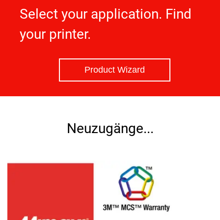
Select your application. Find
your printer.
Product Wizard
Neuzugänge...